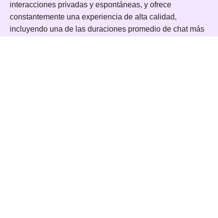
interacciones privadas y espontáneas, y ofrece
constantemente una experiencia de alta calidad,
incluyendo una de las duraciones promedio de chat más
largas del sector.
Totalmente optimizada para escritorio, móvil y tablet,
InstaCams ofrece tiempos de carga rápidos, un
rendimiento fluido y una interfaz intuitiva. Las
herramientas integradas de traducción en tiempo real te
permiten conectar fácilmente con personas de diferentes
culturas y países.
Desde conversaciones casuales hasta conexiones
significativas e incluso posibles citas, InstaCams es tu
puerta privada hacia auténticos videochats 1 a 1.
Explora InstaCams para la mejor